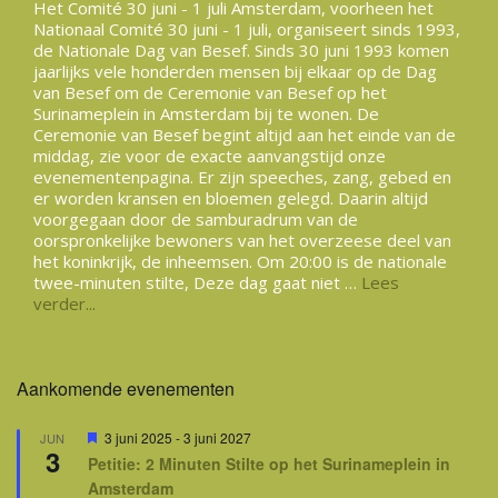
Het Comité 30 juni - 1 juli Amsterdam, voorheen het
Nationaal Comité 30 juni - 1 juli, organiseert sinds 1993,
de Nationale Dag van Besef. Sinds 30 juni 1993 komen
jaarlijks vele honderden mensen bij elkaar op de Dag
van Besef om de Ceremonie van Besef op het
Surinameplein in Amsterdam bij te wonen. De
Ceremonie van Besef begint altijd aan het einde van de
middag, zie voor de exacte aanvangstijd onze
evenementenpagina. Er zijn speeches, zang, gebed en
er worden kransen en bloemen gelegd. Daarin altijd
voorgegaan door de samburadrum van de
oorspronkelijke bewoners van het overzeese deel van
het koninkrijk, de inheemsen. Om 20:00 is de nationale
twee-minuten stilte, Deze dag gaat niet …
Lees
verder...
Aankomende evenementen
Uitgelicht
3 juni 2025
-
3 juni 2027
JUN
3
Petitie: 2 Minuten Stilte op het Surinameplein in
Amsterdam