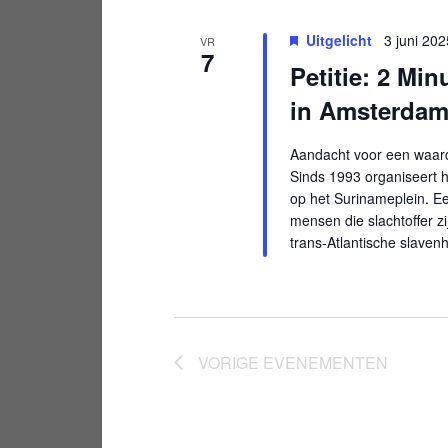
Uitgelicht
3 juni 202
VR
7
Petitie: 2 Min
in Amsterda
Aandacht voor een waard
Sinds 1993 organiseert h
op het Surinameplein. E
mensen die slachtoffer z
trans-Atlantische slaven
VORIGE
EVENEMENTEN