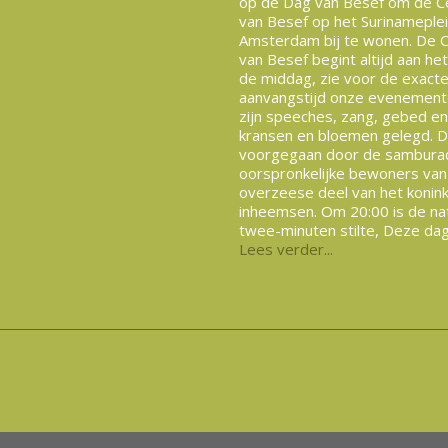
op de Dag van Besef om de 
van Besef op het Surinameplei
Amsterdam bij te wonen. De 
van Besef begint altijd aan he
de middag, zie voor de exact
aanvangstijd onze evenement
zijn speeches, zang, gebed e
kransen en bloemen gelegd. Da
voorgegaan door de sambura
oorspronkelijke bewoners van
overzeese deel van het koninkr
inheemsen. Om 20:00 is de na
twee-minuten stilte, Deze dag
Lees verder...