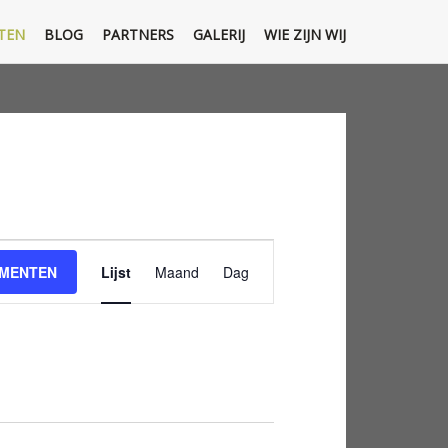
TEN
BLOG
PARTNERS
GALERIJ
WIE ZIJN WIJ
Evenement
EMENTEN
Lijst
Maand
Dag
weergaven
navigatie