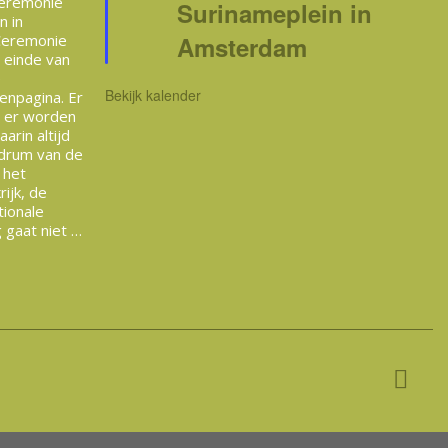
Ceremonie
Surinameplein in
n in
Ceremonie
Amsterdam
t einde van
e
Bekijk kalender
enpagina. Er
n er worden
arin altijd
drum van de
 het
ijk, de
tionale
 gaat niet …