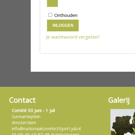
Onthouden
INLOGGEN
Je wachtwoord vergeten?
Contact
Galerij
Comité 30 juni - 1 juli
Surinameplein
Amsterdam
info@nationaalcomite30juni1juli.nl
M: 06 46 16 97 48 (kantooruren)