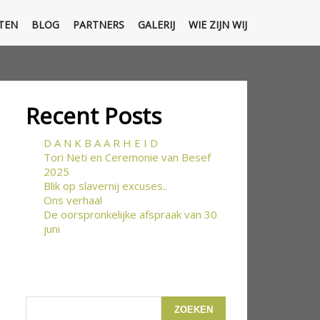
TEN
BLOG
PARTNERS
GALERIJ
WIE ZIJN WIJ
Recent Posts
D A N K B A A R H E I D
Tori Neti en Ceremonie van Besef
2025
Blik op slavernij excuses..
Ons verhaal
De oorspronkelijke afspraak van 30
juni