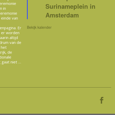
Ceremonie
Surinameplein in
n in
Ceremonie
Amsterdam
t einde van
e
Bekijk kalender
enpagina. Er
n er worden
arin altijd
drum van de
 het
ijk, de
tionale
 gaat niet …