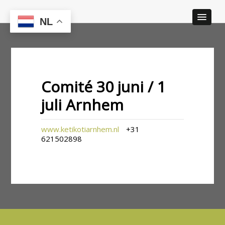
NL
Comité 30 juni / 1
juli Arnhem
www.ketikotiarnhem.nl
+31
621502898