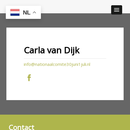
NL
Carla van Dijk
info@nationaalcomite30juni1juli.nl
Contact